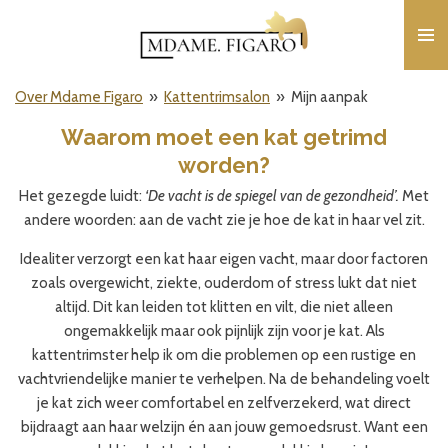
Ga
direct
naar
de
Over Mdame Figaro
»
Kattentrimsalon
»
Mijn aanpak
hoofdinhoud
Waarom moet een kat getrimd
worden?
Het gezegde luidt:
‘De vacht is de spiegel van de gezondheid’.
Met
andere woorden: aan de vacht zie je hoe de kat in haar vel zit.
Idealiter verzorgt een kat haar eigen vacht, maar door factoren
zoals overgewicht, ziekte, ouderdom of stress lukt dat niet
altijd. Dit kan leiden tot klitten en vilt, die niet alleen
ongemakkelijk maar ook pijnlijk zijn voor je kat. Als
kattentrimster help ik om die problemen op een rustige en
vachtvriendelijke manier te verhelpen. Na de behandeling voelt
je kat zich weer comfortabel en zelfverzekerd, wat direct
bijdraagt aan haar welzijn én aan jouw gemoedsrust. Want een