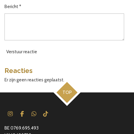
Bericht *
Verstuur reactie
Reacties
Er zijn geen reacties geplaatst.
TOP
I
F
W
T
n
a
h
i
s
c
a
k
BE 0769.695.493
t
e
t
T