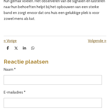
hun gemak voelen. Het observeren van de signalen en luisteren
naar hun behoeften helpt bij het opbouwen van een sterke
band en zorgt ervoor dat ons huis een gelukkige plek is voor
zowel mens als kat.
«
Vorige
Volgende
»
D
D
S
D
e
e
h
e
l
e
a
l
e
l
r
e
Reactie plaatsen
n
e
n
Naam *
E-mailadres *